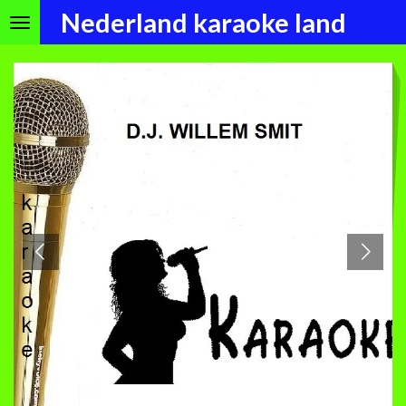
Nederland karaoke land
Ga
direct
naar
de
hoofdinhoud