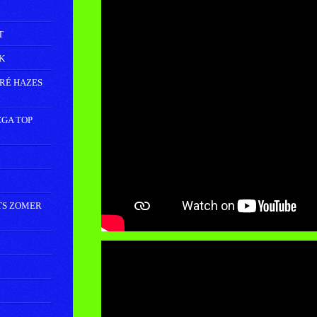
T
K
DRÉ HAZES
EGA TOP
TS ZOMER