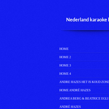
Ga
direct
naar
de
Nederland karaoke 
hoofdinhoud
HOME
HOME 2
HOME 3
HOME 4
ANDRE HAZES HET IS KOUD ZON
HOME ANDRÉ HAZES
ANDREA BERG & BEATRICE EGLI
ANDRÉ HAZES