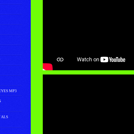
U
EYES MP3
S
 ALS