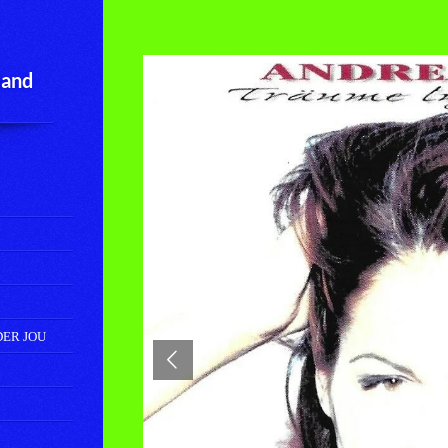
land
DER JOU