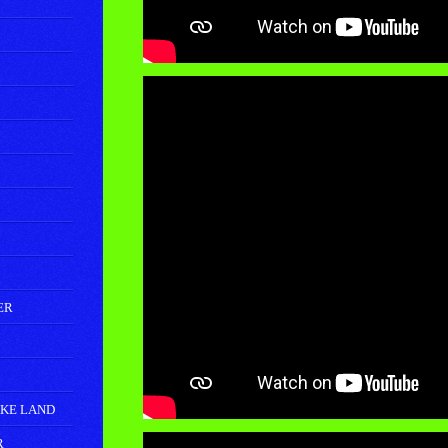
ER
OKE LAND
R