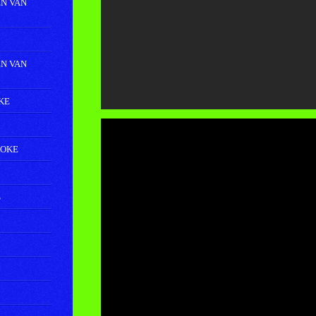
N VAN
N VAN
KE
AOKE
S