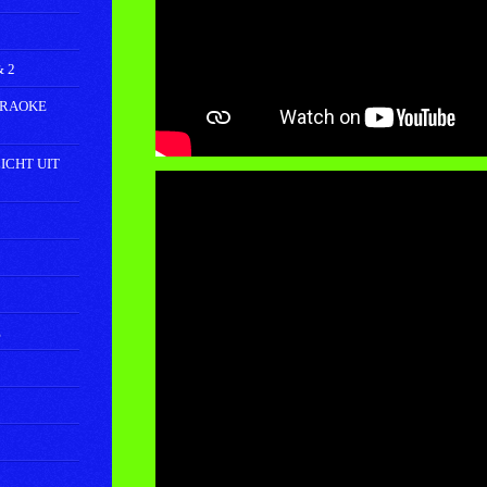
 2
ARAOKE
ICHT UIT
E