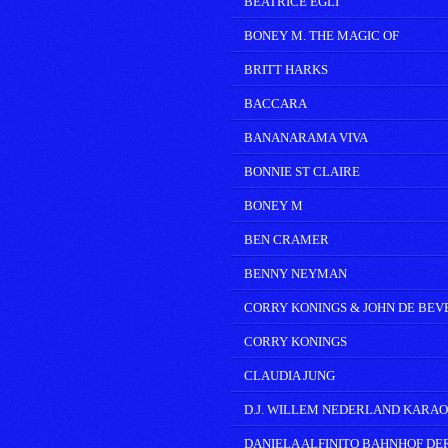
BEATRICE EGLI
BONEY M. THE MAGIC OF
BRITT HARKS
BACCARA
BANANARAMA VIVA
BONNIE ST CLAIRE
BONEY M
BEN CRAMER
BENNY NEYMAN
CORRY KONINGS & JOHN DE BEV
CORRY KONINGS
CLAUDIA JUNG
D.J. WILLEM NEDERLAND KARA
DANIELA ALFINITO BAHNHOF DE