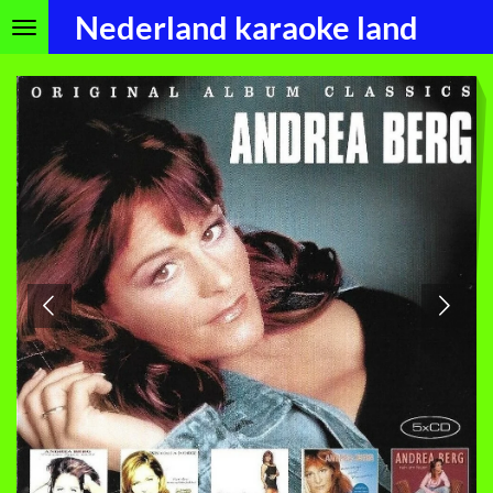
Nederland karaoke land
Ga
direct
naar
de
hoofdinhoud