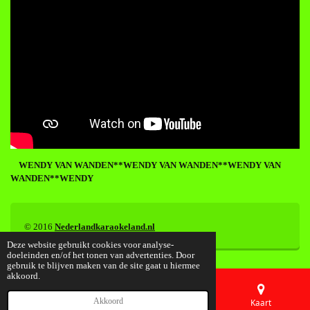
WENDY VAN WANDEN**WENDY VAN WANDEN**WENDY VAN
WANDEN**WENDY
© 2016
Nederlandkaraokeland.nl
Deze website gebruikt cookies voor analyse-
doeleinden en/of het tonen van advertenties. Door
gebruik te blijven maken van de site gaat u hiermee
akkoord.
Akkoord
E-mailadres
Telefoonnummer
Kaart