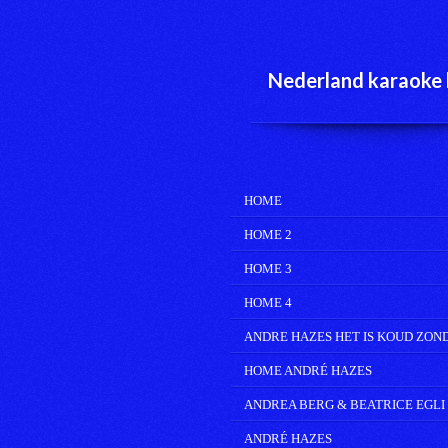
Ga
direct
naar
de
Nederland karaoke 
hoofdinhoud
HOME
HOME 2
HOME 3
HOME 4
ANDRE HAZES HET IS KOUD ZON
HOME ANDRÉ HAZES
ANDREA BERG & BEATRICE EGLI
ANDRÉ HAZES