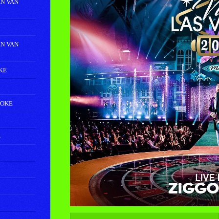
N VAN
N VAN
KE
AOKE
S