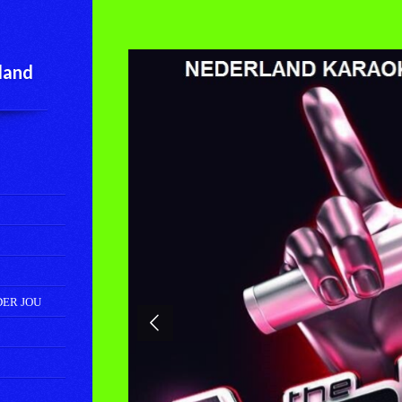
land
DER JOU