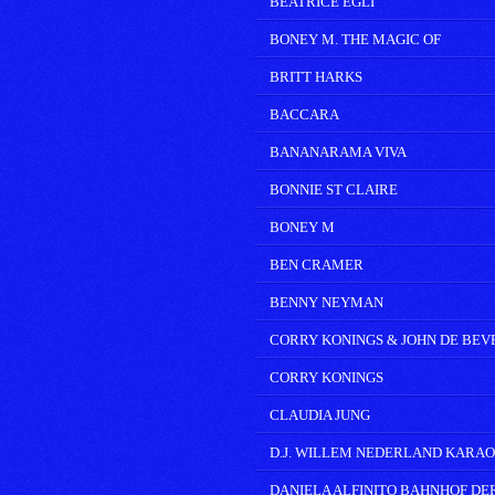
BEATRICE EGLI
BONEY M. THE MAGIC OF
BRITT HARKS
BACCARA
BANANARAMA VIVA
BONNIE ST CLAIRE
BONEY M
BEN CRAMER
BENNY NEYMAN
CORRY KONINGS & JOHN DE BEV
CORRY KONINGS
CLAUDIA JUNG
D.J. WILLEM NEDERLAND KARA
DANIELA ALFINITO BAHNHOF DE