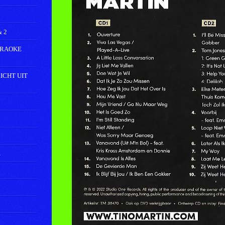
n
g
s
 2
ARAOKE
ICHT UIT
E