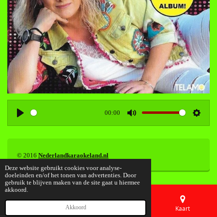
00:00
P
M
S
l
u
e
a
t
t
y
e
t
© 2016
Nederlandkaraokeland.nl
i
Deze website gebruikt cookies voor analyse-
doeleinden en/of het tonen van advertenties. Door
n
gebruik te blijven maken van de site gaat u hiermee
g
akkoord.
s
Akkoord
E-mailadres
Telefoonnummer
Kaart